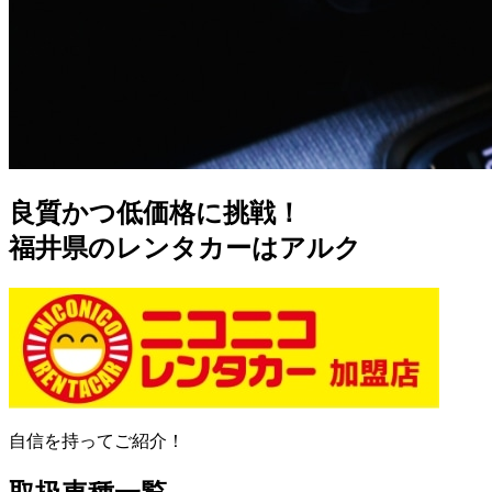
良
質
かつ
低
価
格
に挑戦！
福井県のレンタカーはアルク
自信を持ってご紹介！