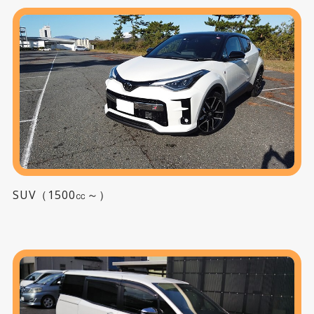
SUV（1500㏄～）